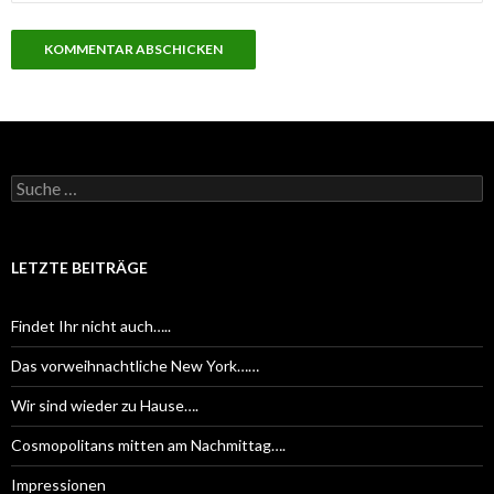
S
u
c
h
e
LETZTE BEITRÄGE
n
a
c
Findet Ihr nicht auch…..
h
:
Das vorweihnachtliche New York……
Wir sind wieder zu Hause….
Cosmopolitans mitten am Nachmittag….
Impressionen