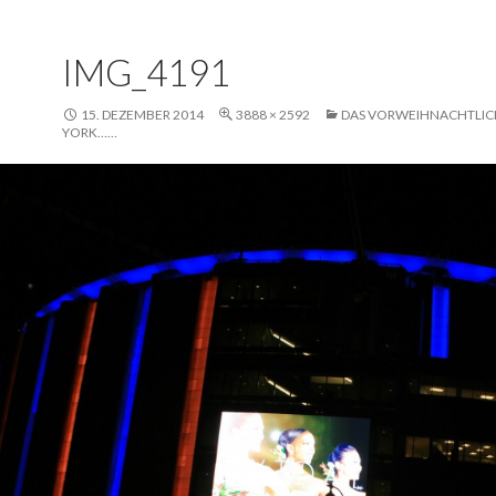
IMG_4191
15. DEZEMBER 2014
3888 × 2592
DAS VORWEIHNACHTLIC
YORK……